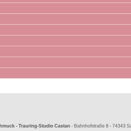
hmuck - Trauring-Studio Castan
-
Bahnhofstraße 8
-
74343 S