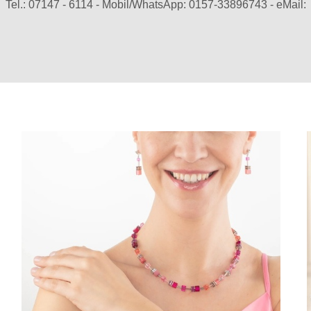
Tel.:
07147 - 6114
-
Mobil/WhatsApp:
0157-33896743
-
eMail: